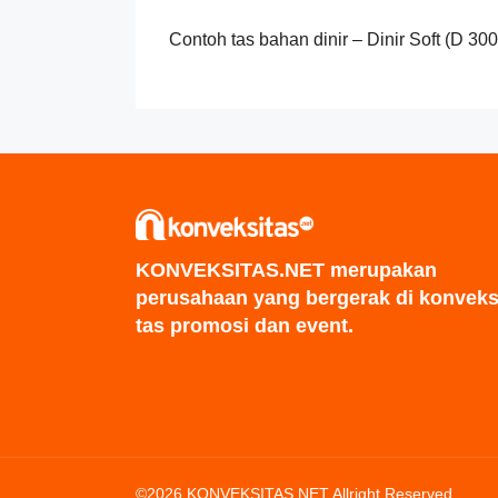
Contoh tas bahan dinir – Dinir Soft (D 300
KONVEKSITAS.NET merupakan
perusahaan yang bergerak di konveks
tas promosi dan event.
©2026 KONVEKSITAS.NET Allright Reserved