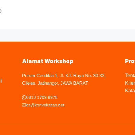
)
Alamat Workshop
Pro
Perum Cendikia 1, Jl. KJ. Raya No. 30-32,
Tent
i
Cileles, Jatinangor, JAWA BARAT
Klie
Kata
0813 1709 8975
cs@konveksitas.net