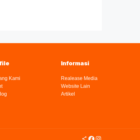
file
Informasi
ang Kami
Realease Media
nt
Website Lain
log
Artikel
Share Icon
Facebook
Instagram