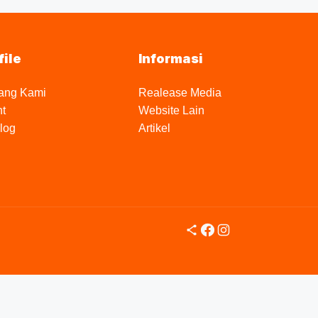
file
Informasi
ang Kami
Realease Media
nt
Website Lain
log
Artikel
Share Icon
Facebook
Instagram