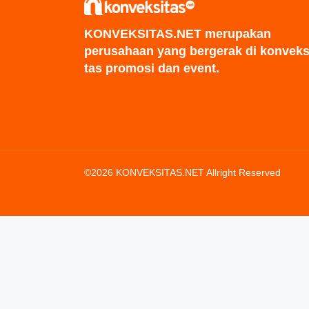
KONVEKSITAS.NET merupakan
perusahaan yang bergerak di konveks
tas promosi dan event.
©2026 KONVEKSITAS.NET Allright Reserved