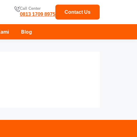
Call Center
Contact Us
0813 1709 8975
Kami
Blog