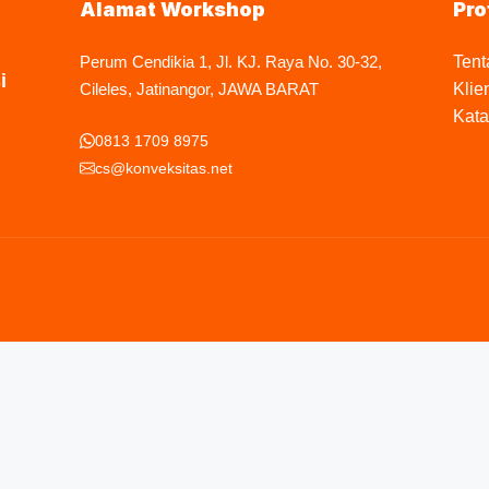
Alamat Workshop
Pro
Perum Cendikia 1, Jl. KJ. Raya No. 30-32,
Tent
i
Cileles, Jatinangor, JAWA BARAT
Klie
Kata
0813 1709 8975
cs@konveksitas.net