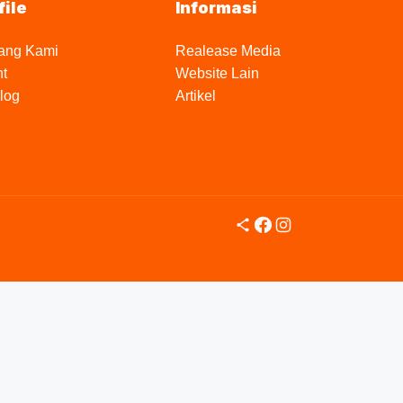
file
Informasi
ang Kami
Realease Media
nt
Website Lain
log
Artikel
Share Icon
Facebook
Instagram