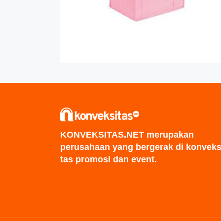
KONVEKSITAS.NET merupakan
perusahaan yang bergerak di konveks
tas promosi dan event.