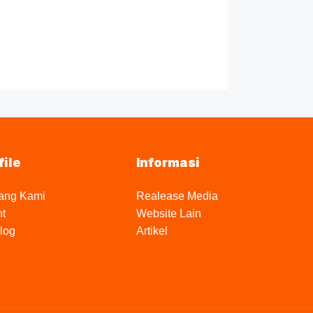
file
Informasi
ang Kami
Realease Media
nt
Website Lain
log
Artikel