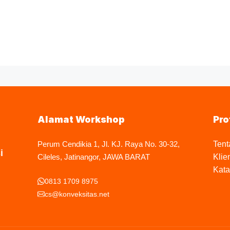
Alamat Workshop
Pro
Perum Cendikia 1, Jl. KJ. Raya No. 30-32,
Tent
i
Cileles, Jatinangor, JAWA BARAT
Klie
Kata
0813 1709 8975
cs@konveksitas.net