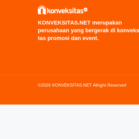
KONVEKSITAS.NET merupakan
perusahaan yang bergerak di konveks
tas promosi dan event.
©2026 KONVEKSITAS.NET Allright Reserved