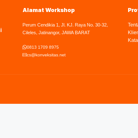
Alamat Workshop
Pro
Perum Cendikia 1, Jl. KJ. Raya No. 30-32,
Tent
i
Cileles, Jatinangor, JAWA BARAT
Klie
Kata
0813 1709 8975
cs@konveksitas.net