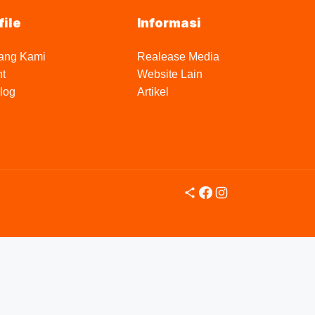
file
Informasi
ang Kami
Realease Media
nt
Website Lain
log
Artikel
Share Icon
Facebook
Instagram