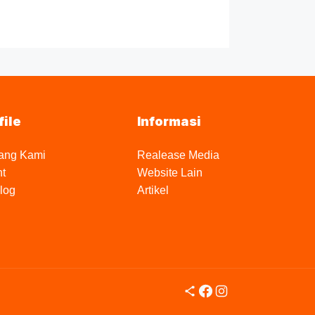
file
Informasi
ang Kami
Realease Media
nt
Website Lain
log
Artikel
Share Icon
Facebook
Instagram