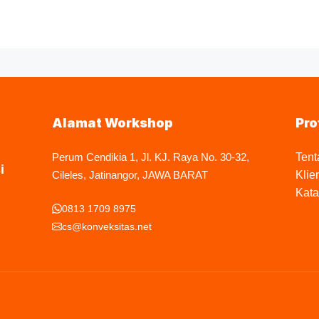
Alamat Workshop
Pro
Perum Cendikia 1, Jl. KJ. Raya No. 30-32,
Tent
i
Cileles, Jatinangor, JAWA BARAT
Klie
Kata
0813 1709 8975
cs@konveksitas.net