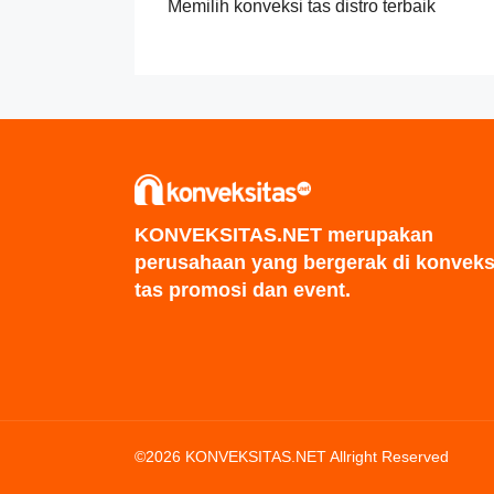
Memilih konveksi tas distro terbaik
KONVEKSITAS.NET merupakan
perusahaan yang bergerak di konveks
tas promosi dan event.
©2026 KONVEKSITAS.NET Allright Reserved