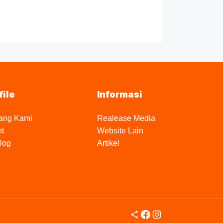
file
Informasi
ang Kami
Realease Media
nt
Website Lain
log
Artikel
Share Icon
Facebook
Instagram