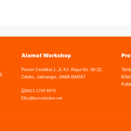
Alamat Workshop
Pro
Perum Cendikia 1, Jl. KJ. Raya No. 30-32,
Tent
i
Cileles, Jatinangor, JAWA BARAT
Klie
Kata
0813 1709 8975
cs@konveksitas.net