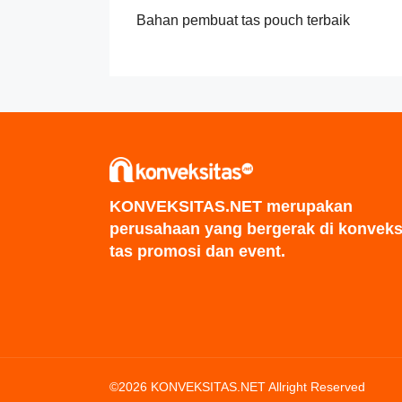
Bahan pembuat tas pouch terbaik
KONVEKSITAS.NET merupakan
perusahaan yang bergerak di konveks
tas promosi dan event.
©2026 KONVEKSITAS.NET Allright Reserved