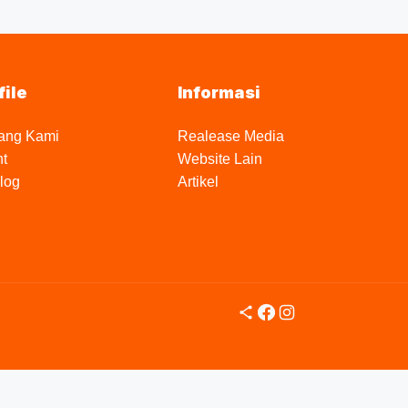
file
Informasi
ang Kami
Realease Media
nt
Website Lain
log
Artikel
Share Icon
Facebook
Instagram