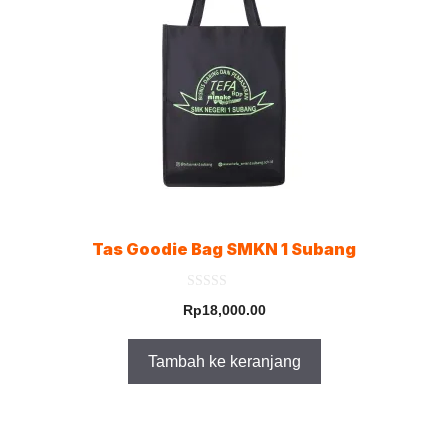
Tas Goodie Bag SMKN 1 Subang
0
Rp
18,000.00
o
u
t
o
Tambah ke keranjang
f
5