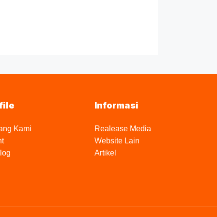
file
Informasi
ang Kami
Realease Media
nt
Website Lain
log
Artikel