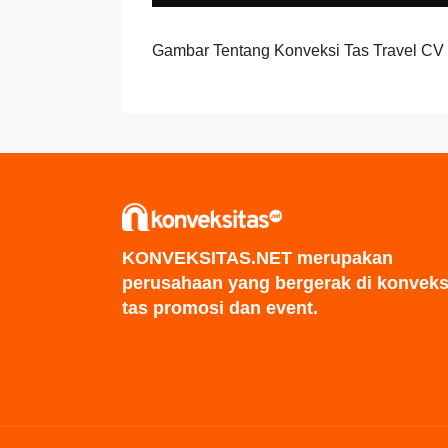
Gambar Tentang Konveksi Tas Travel CV
KONVEKSITAS.NET merupakan
perusahaan yang bergerak di konveks
tas promosi dan event.