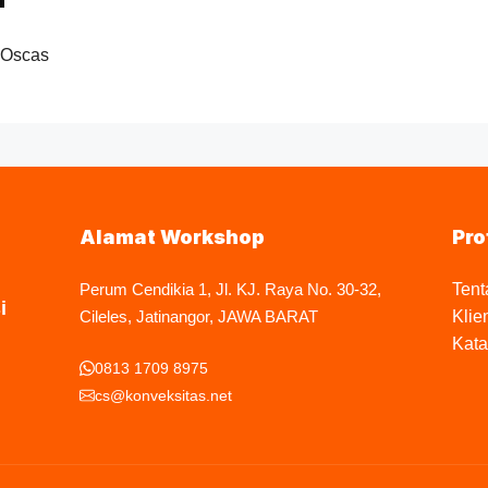
 Oscas
Alamat Workshop
Pro
Perum Cendikia 1, Jl. KJ. Raya No. 30-32,
Tent
i
Cileles, Jatinangor, JAWA BARAT
Klie
Kata
0813 1709 8975
cs@konveksitas.net