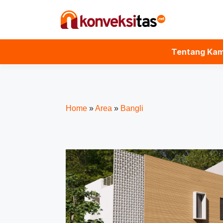
Tentang Kam
Home
»
Area
»
Bangli