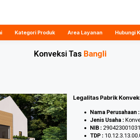
i
Kategori Produk
Area Layanan
Hubungi 
Konveksi Tas
Bangli
Legalitas Pabrik Konvek
Nama Perusahaan :
Jenis Usaha :
Konve
NIB :
29042300103
TDP :
10.12.3.13.00