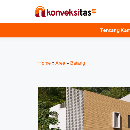
Tentang Kam
Home
»
Area
»
Batang