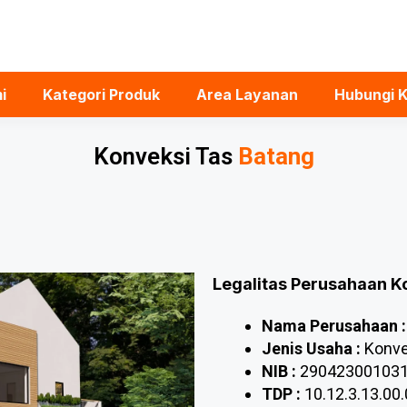
i
Kategori Produk
Area Layanan
Hubungi 
Konveksi Tas
Batang
Legalitas Perusahaan K
Nama Perusahaan :
Jenis Usaha :
Konve
NIB :
29042300103
TDP :
10.12.3.13.00