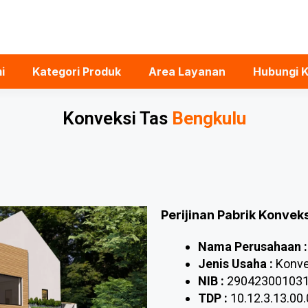
i
Kategori Produk
Area Layanan
Hubungi 
Konveksi Tas
Bengkulu
Perijinan Pabrik Konvek
Nama Perusahaan :
Jenis Usaha :
Konve
NIB :
29042300103
TDP :
10.12.3.13.00