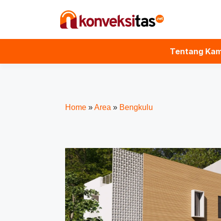
Tentang Kam
Home
»
Area
»
Bengkulu