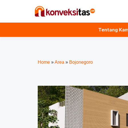
Tentang Kam
Home
»
Area
»
Bojonegoro