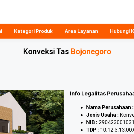
i
Kategori Produk
Area Layanan
Hubungi 
Konveksi Tas
Bojonegoro
Info Legalitas Perusah
Nama Perusahaan :
Jenis Usaha :
Konve
NIB :
29042300103
TDP :
10.12.3.13.00