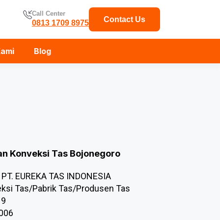
Call Center
Contact Us
0813 1709 8975
Kami
Blog
aan Konveksi Tas Bojonegoro
PT. EUREKA TAS INDONESIA
ksi Tas/Pabrik Tas/Produsen Tas
19
.006