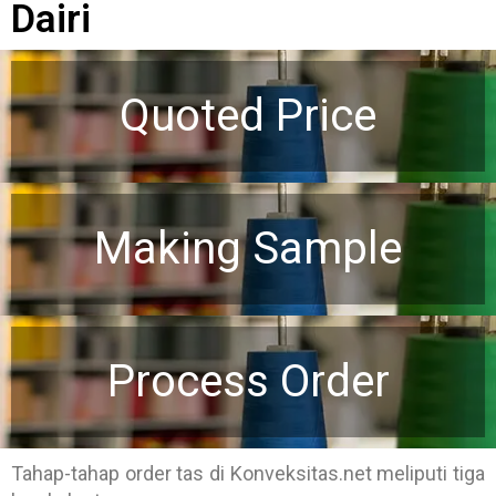
Dairi
Quoted Price
Making Sample
Process Order
Tahap-tahap order tas di Konveksitas.net meliputi tiga