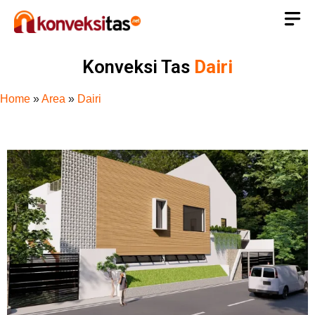
Konveksi Tas
Dairi
Home
»
Area
»
Dairi