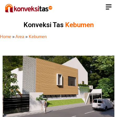
Konveksi Tas
Kebumen
Home
»
Area
»
Kebumen