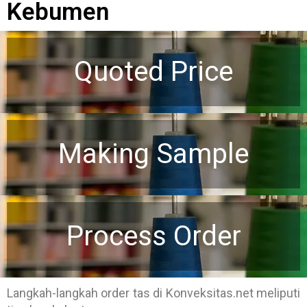
Kebumen
Quoted Price
Making Sample
Process Order
Langkah-langkah order tas di Konveksitas.net meliputi