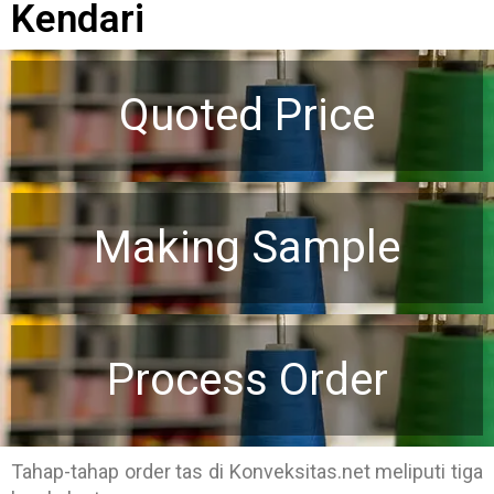
Kendari
Quoted Price
Making Sample
Process Order
Tahap-tahap order tas di Konveksitas.net meliputi tiga