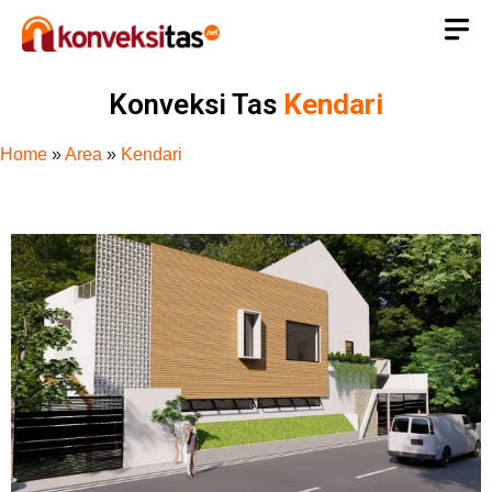
Konveksi Tas
Kendari
Home
»
Area
»
Kendari