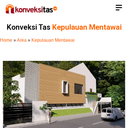
Konveksi Tas
Kepulauan Mentawai
Home
»
Area
»
Kepulauan Mentawai