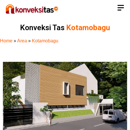
Konveksi Tas
Kotamobagu
Home
»
Area
»
Kotamobagu