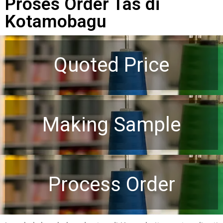
Proses Order Tas di
Kotamobagu
Quoted Price
Making Sample
Process Order