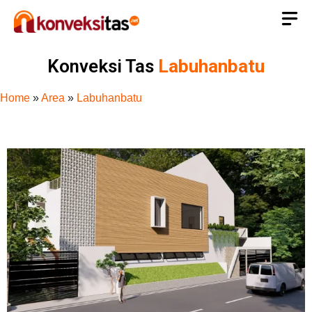
Konveksi Tas
Labuhanbatu
Home
»
Area
»
Labuhanbatu