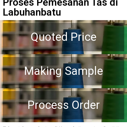
Proses Pemesanan Tas di
Labuhanbatu
Quoted Price
Making Sample
Process Order