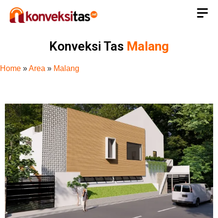
Konveksi Tas
Malang
Home
»
Area
»
Malang