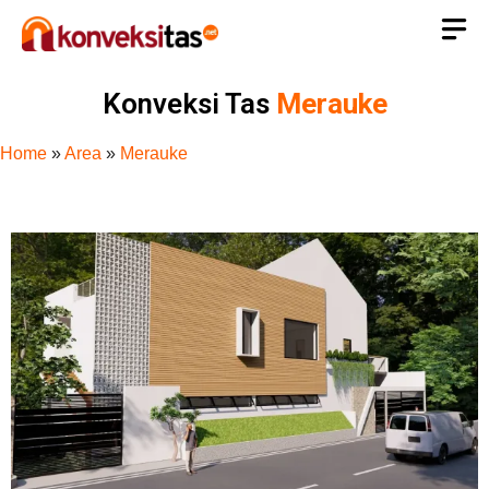
Konveksi Tas
Merauke
Home
»
Area
»
Merauke