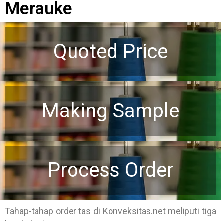
Merauke
Quoted Price
Making Sample
Process Order
Tahap-tahap order tas di Konveksitas.net meliputi tiga