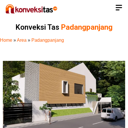
Konveksi Tas
Padangpanjang
Home
»
Area
»
Padangpanjang