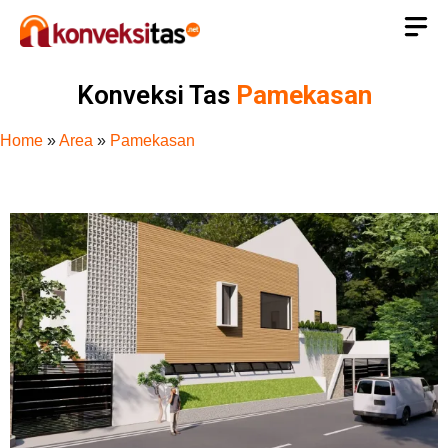
Konveksi Tas
Pamekasan
Home
»
Area
»
Pamekasan