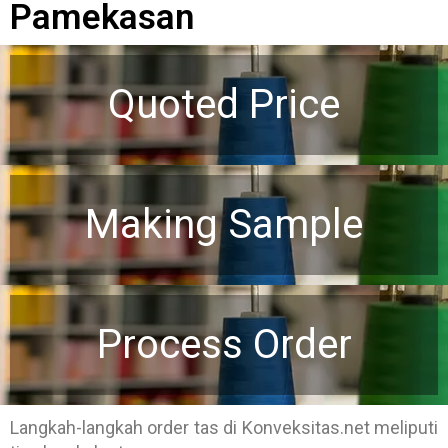
Pamekasan
Quoted Price
Making Sample
Process Order
Langkah-langkah order tas di Konveksitas.net meliputi