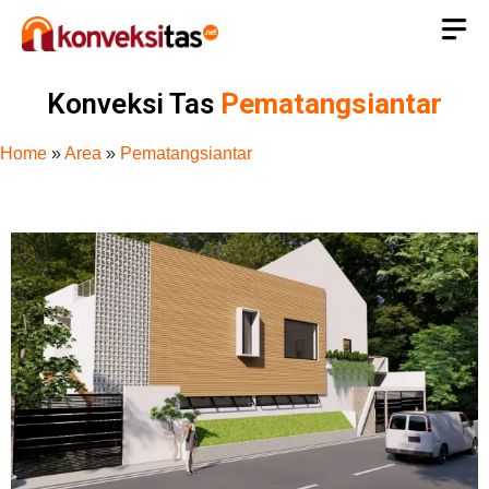
Konveksi Tas
Pematangsiantar
Home
»
Area
»
Pematangsiantar