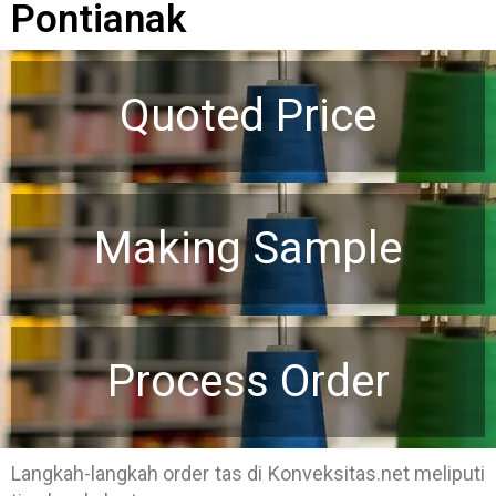
Pontianak
Quoted Price
Making Sample
Process Order
Langkah-langkah order tas di Konveksitas.net meliputi