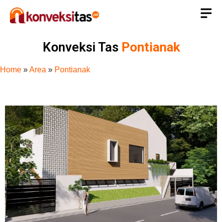
Konveksi Tas
Pontianak
Home
»
Area
»
Pontianak