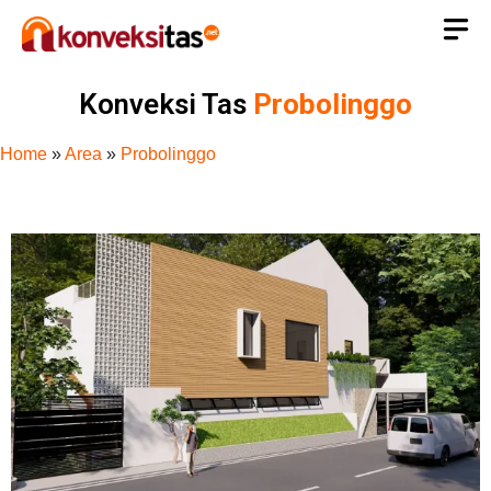
Konveksi Tas
Probolinggo
Home
»
Area
»
Probolinggo