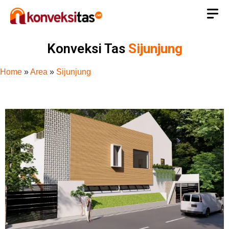
Konveksi Tas
Sijunjung
Home
»
Area
»
Sijunjung