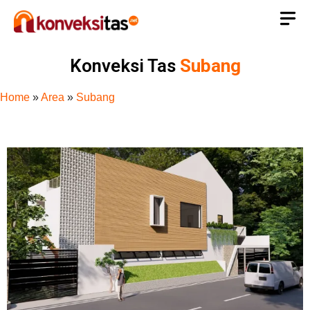
Konveksi Tas
Subang
Home
»
Area
»
Subang