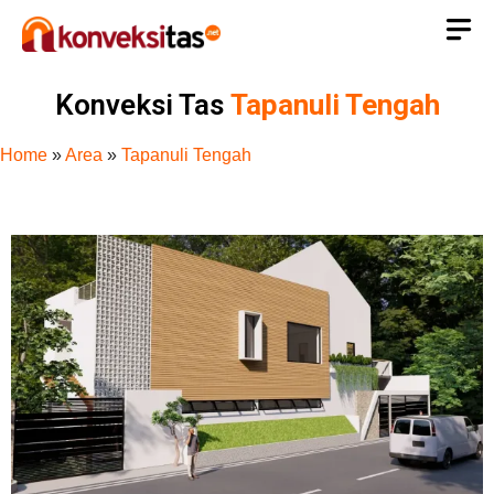
Konveksi Tas
Tapanuli Tengah
Home
»
Area
»
Tapanuli Tengah