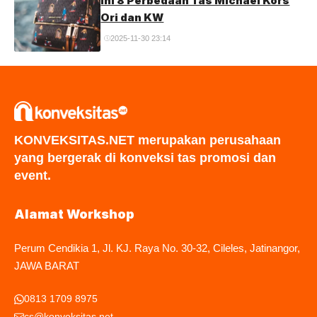
Ini 8 Perbedaan Tas Michael Kors
Ori dan KW
2025-11-30 23:14
KONVEKSITAS.NET merupakan perusahaan
yang bergerak di konveksi tas promosi dan
event.
Alamat Workshop
Perum Cendikia 1, Jl. KJ. Raya No. 30-32, Cileles, Jatinangor,
JAWA BARAT
0813 1709 8975
cs@konveksitas.net