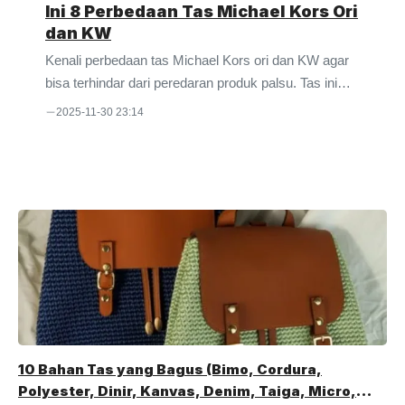
Ini 8 Perbedaan Tas Michael Kors Ori
dan KW
Kenali perbedaan tas Michael Kors ori dan KW agar
bisa terhindar dari peredaran produk palsu. Tas ini
branded dan terkenal sehingga banyak orang yang
2025-11-30 23:14
memalsukannya. Michael Kors sudah sangat populer
di Indonesia. Daya tahannya yang bagus menjadi
salah satu poin penting yang dipertimbangkan saat
membeli produk ini. Tidak hanya daya tahan,
ketersediaan model yang beragam dan desainnya
yang kece juga menjadi nilai tambah tersendiri.
Dengan kualitas semacam itu, tidak heran bila harga
produk ini lumayan mahal. Untuk hand bag misalnya,
...
10 Bahan Tas yang Bagus (Bimo, Cordura,
Polyester, Dinir, Kanvas, Denim, Taiga, Micro,