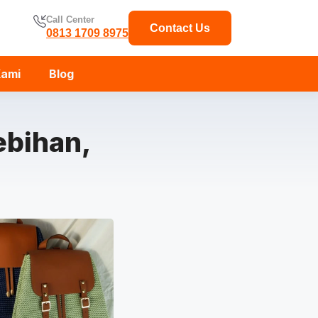
Call Center
Contact Us
0813 1709 8975
Kami
Blog
ebihan,