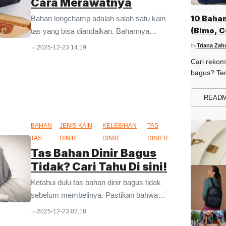
Cara Merawatnya
10 Baha
Bahan longchamp adalah salah satu kain
(Bimo, C
tas yang bisa diandalkan. Bahannya
Dinir, K
waterproof dan sering dipakai untuk tas
by
Triana Zah
2025-12-23 14:19
Micro, B
branded. Bagi para pencinta dan kolektor
Cari rekom
bag, material ini sudah tidak asing. Banyak
bagus? Ten
orang yang memilihnya karena dikenal
material y
memiliki banyak kelebihan. Namun, masih
masukkan k
READ
disesuaika
banyak juga yang awam dengan namanya.
spesifikasi,
Khususnya buat orang yang tidak terlalu
BAHAN
JENIS KAIN
KELEBIHAN
TAS
memikirkan bahan saat membeli tas. Jika
TAS
DINIR
DINIR
DINIER
Anda ingin tahu lebih banyak tentang
Tas Bahan Dinir Bagus
material ini, maka silakan simak ulasan ini
Tidak? Cari Tahu Di sini!
sampai akhir. Kami akan membahasnya
dalam artikel ini. Bahan ...
Ketahui dulu tas bahan dinir bagus tidak
sebelum membelinya. Pastikan bahwa
bahannya sesuai dengan spesifikasi yang
2025-12-23 02:18
Anda butuhkan. Dinir pada dasarnya adalah