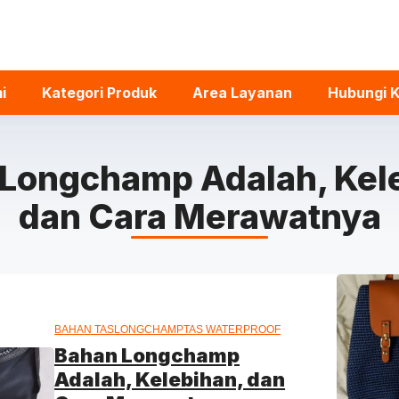
i
Kategori Produk
Area Layanan
Hubungi 
Longchamp Adalah, Kel
dan Cara Merawatnya
BAHAN TAS
LONGCHAMP
TAS WATERPROOF
Bahan Longchamp
Adalah, Kelebihan, dan