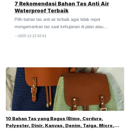
7 Rekomendasi Bahan Tas Anti Air
Waterproof Terbaik
Pilih bahan tas anti air terbaik agar tidak repot
mengamankan tas saat kehujanan di jalan atau
outdoor. Ketahui pilihan bahannya di sini.
2025-12-22 02:01
Sebagaimana diketahui, ada cukup banyak opsi kain
yang diklaim waterproof atau anti air. Sayangnya,
meski diklaim demikian, tidak semua bahannya bisa
menahan air masuk ke dalam tas. Kondisi lainnya,
hanya bisa menahan air sebentar saja. Kemudian,
dalam waktu tertentu airnya tetap masuk ke serat
kain sehingga basah dan menyisakan kelembapan
hingga bau. Maka dari itu, penting untuk
mendapatkan ...
10 Bahan Tas yang Bagus (Bimo, Cordura,
Polyester, Dinir, Kanvas, Denim, Taiga, Micro,