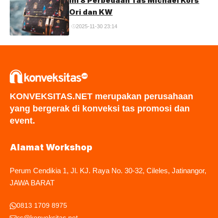
Ini 8 Perbedaan Tas Michael Kors
Ori dan KW
2025-11-30 23:14
KONVEKSITAS.NET merupakan perusahaan
yang bergerak di konveksi tas promosi dan
event.
Alamat Workshop
Perum Cendikia 1, Jl. KJ. Raya No. 30-32, Cileles, Jatinangor,
JAWA BARAT
0813 1709 8975
cs@konveksitas.net