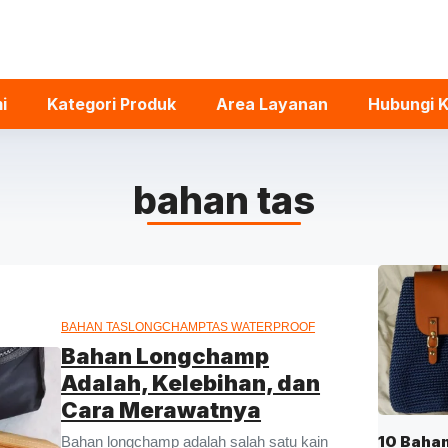
i
Kategori Produk
Area Layanan
Hubungi 
bahan tas
BAHAN TAS
LONGCHAMP
TAS WATERPROOF
Bahan Longchamp
Adalah, Kelebihan, dan
Cara Merawatnya
10 Baha
Bahan longchamp adalah salah satu kain