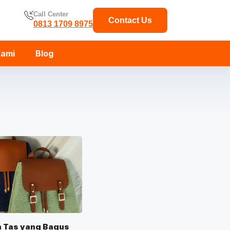
Call Center
Contact Us
0813 1709 8975
Kami
Blog
n Tas yang Bagus