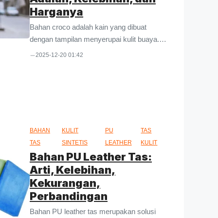
memberikan informasi tentang material
Harganya
PVC. Mulai dari karakteristik, kelebihan,
kekurangan, ...
Bahan croco adalah kain yang dibuat
dengan tampilan menyerupai kulit buaya.
Jenis dan peminatnya banyak. Yuk kenali
2025-12-20 01:42
karakter dan kelebihannya! Croco
merupakan sebutan pendek untuk crocodile
yang berarti buaya. Sesuai dengan
namanya, tas berbahan croco memiliki
motif yang tampak seperti kulit buaya.
Dengan kata lain, material ini tidak
BAHAN
KULIT
PU
TAS
menggunakan kulit buaya asli. Dia dibuat
TAS
SINTETIS
LEATHER
KULIT
sedemikian rupa agar menyerupai kulit
Bahan PU Leather Tas:
buaya saja. Untuk memahami lebih lanjut
Arti, Kelebihan,
mengenai kain croco, kami akan
Kekurangan,
mengulasnya dalam artikel ini. Selamat
Perbandingan
menyimak. Bahan croco adalah Bahan ...
Bahan PU leather tas merupakan solusi