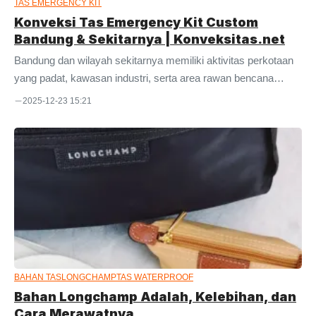
TAS EMERGENCY KIT
Konveksi Tas Emergency Kit Custom
Bandung & Sekitarnya | Konveksitas.net
Bandung dan wilayah sekitarnya memiliki aktivitas perkotaan
yang padat, kawasan industri, serta area rawan bencana
seperti banjir dan gempa. Kondisi ini membuat kesiapsiagaan
2025-12-23 15:21
darurat menjadi kebutuhan penting bagi perusahaan, instansi,
maupun fasilitas publik. Konveksitas.net hadir sebagai
konveksi tas emergency kit custom di Bandung yang siap
membantu Anda menyediakan tas siaga darurat berkualitas,
fungsional, dan dapat disesuaikan dengan kebutuhan masing-
masing lembaga. Konveksi Tas Emergency Kit Custom
Profesional di Bandung Sebagai penyedia jasa konveksi tas
berpengalaman, Konveksitas.net melayani pembuatan tas
emergency kit ...
BAHAN TAS
LONGCHAMP
TAS WATERPROOF
Bahan Longchamp Adalah, Kelebihan, dan
Cara Merawatnya