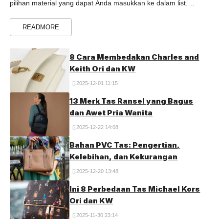
pilihan material yang dapat Anda masukkan ke dalam list.
Tinggal disesuaikan saja dengan budget, spesifikasi, dan ...
Read more
READMORE
8 Cara Membedakan Charles and
Keith Ori dan KW
2025-12-01 11:15
13 Merk Tas Ransel yang Bagus
dan Awet Pria Wanita
2025-12-22 14:08
Bahan PVC Tas: Pengertian,
Kelebihan, dan Kekurangan
2025-12-20 13:48
Ini 8 Perbedaan Tas Michael Kors
Ori dan KW
2025-11-30 23:14