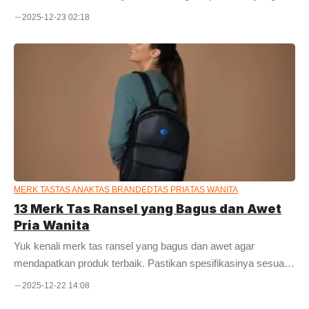
Anda butuhkan. Dinir pada dasarnya adalah istilah yang
2025-12-23 02:18
digunakan untuk mengukur tingkat ketebalan serat dalam
benang. Benang inilah yang nantinya akan disatukan hingga
membentuk kain. Selain itu, dinier juga mengacu pada isian
serat. Jumlah isian serat dalam benang tersebut menentukan
kualitas kainnya. Nah, semakin tinggi angka dinirnya, semakin
tebal pula kainnya. Untuk mempermudah pemahaman, silakan
bayangkan rambut Anda sendiri. Bayangkan satu helai rambut
terdiri ...
MERK TAS
TAS ANAK
TAS BRANDED
TAS PRIA
TAS WANITA
13 Merk Tas Ransel yang Bagus dan Awet
Pria Wanita
Yuk kenali merk tas ransel yang bagus dan awet agar
mendapatkan produk terbaik. Pastikan spesifikasinya sesuai
kebutuhan agar tidak menyesal di kemudian hari. Ransel
2025-12-22 14:08
tampaknya menjadi salah satu kebutuhan penting buat semua