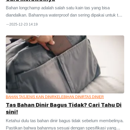
Bahan longchamp adalah salah satu kain tas yang bisa
diandalkan. Bahannya waterproof dan sering dipakai untuk tas
branded. Bagi para pencinta dan kolektor bag, material ini
2025-12-23 14:19
sudah tidak asing. Banyak orang yang memilihnya karena
dikenal memiliki banyak kelebihan. Namun, masih banyak
juga yang awam dengan namanya. Khususnya buat orang
yang tidak terlalu memikirkan bahan saat membeli tas. Jika
Anda ingin tahu lebih banyak tentang material ini, maka silakan
simak ulasan ini sampai akhir. Kami akan membahasnya
dalam artikel ini. Bahan ...
BAHAN TAS
JENIS KAIN DINIR
KELEBIHAN DINIR
TAS DINIER
Tas Bahan Dinir Bagus Tidak? Cari Tahu Di
sini!
Ketahui dulu tas bahan dinir bagus tidak sebelum membelinya.
Pastikan bahwa bahannya sesuai dengan spesifikasi yang