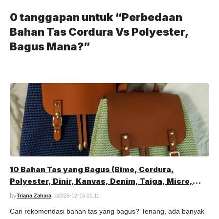
air sebentar saja. Kemudian, dalam waktu tertentu airnya tetap
0 tanggapan untuk “Perbedaan
masuk ke serat kain sehingga basah dan menyisakan
Bahan Tas Cordura Vs Polyester,
kelembapan hingga bau. Maka dari itu, penting untuk
Bagus Mana?”
mendapatkan ...
10 Bahan Tas yang Bagus (Bimo, Cordura,
Polyester, Dinir, Kanvas, Denim, Taiga, Micro,
Baby Ripstop, Dolby)
by
Triana Zahara
2025-12-15 01:11
Cari rekomendasi bahan tas yang bagus? Tenang, ada banyak