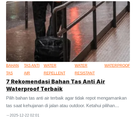
orang. Pasalnya, jenis tas ini sangat multifungsi. Anda bisa
memasukkan barang dalam jumlah banyak ke dalamnya.
Selain itu, jenis barangnya pun beragam. Tergantung
kebutuhan masing-masing orang. Anda dapat memakainya
untuk membawa laptop dan dokumen. Bisa juga untuk
membawa pakaian dan perlengkapan lainnya. Bila punya bayi,
produk ini juga ...
BAHAN
TAS ANTI
WATER
WATER
WATERPROOF
TAS
AIR
REPELLENT
RESISTANT
7 Rekomendasi Bahan Tas Anti Air
Waterproof Terbaik
Pilih bahan tas anti air terbaik agar tidak repot mengamankan
tas saat kehujanan di jalan atau outdoor. Ketahui pilihan
bahannya di sini. Sebagaimana diketahui, ada cukup banyak
2025-12-22 02:01
opsi kain yang diklaim waterproof atau anti air. Sayangnya,
meski diklaim demikian, tidak semua bahannya bisa menahan
air masuk ke dalam tas. Kondisi lainnya, hanya bisa menahan