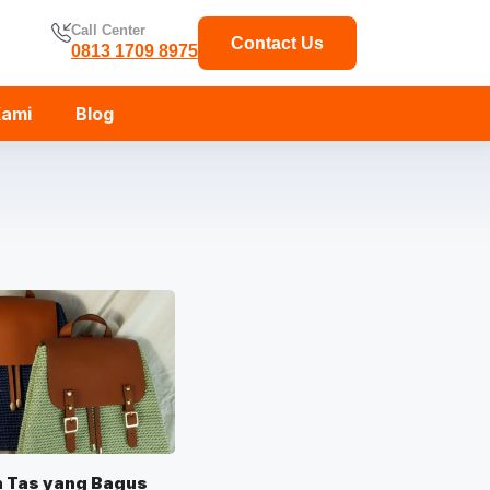
Call Center
Contact Us
0813 1709 8975
Kami
Blog
n Tas yang Bagus