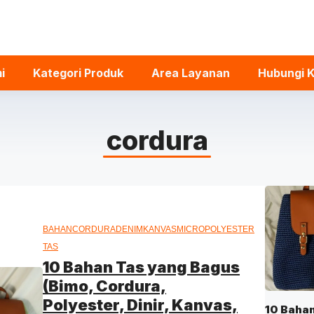
i
Kategori Produk
Area Layanan
Hubungi 
cordura
BAHAN
CORDURA
DENIM
KANVAS
MICRO
POLYESTER
TAS
10 Bahan Tas yang Bagus
(Bimo, Cordura,
Polyester, Dinir, Kanvas,
10 Baha