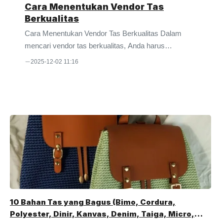
Cara Menentukan Vendor Tas
Berkualitas
Cara Menentukan Vendor Tas Berkualitas Dalam
mencari vendor tas berkualitas, Anda harus
mempertimbangkan berbagai hal. Di mana, berbagai
2025-12-02 11:16
hal tersebut tentu akan sangat berpengaruh pada
produk tas yang nantinya akan dihasilkan. Meskipun
tidak jarang banyak orang yang tertarik untuk
membeli tas hanya karena desainnya saja. Padahal,
desain atau tampilan luar dari sebuah tas sebenarnya
merupakan poin terakhir yang bisa Anda
pertimbangkan ketika akan membeli tas. Beberapa
hal seperti ualitas bahan, jahitan atau bahkan
keawetan dari tas menjadi hal yang sangat ...
10 Bahan Tas yang Bagus (Bimo, Cordura,
Polyester, Dinir, Kanvas, Denim, Taiga, Micro,