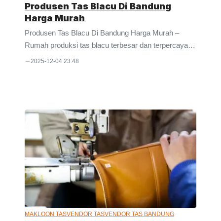
Produsen Tas Blacu Di Bandung
Harga Murah
Produsen Tas Blacu Di Bandung Harga Murah –
Rumah produksi tas blacu terbesar dan terpercaya di
bandung, kini menawarkan variasi desain yang unik,
2025-12-04 23:48
dikeluarkan oleh PT. Eureka. Produsen ini
merupakan pionir dalam industri tas blacu, dimana
kami menawarkan harga promo kepada Anda, serta
terdiri dari berbagai jenis dan kegunaan. Seperti, tas
kanvas, tas katun kanvas wanita , tas kapas, tas
kanvas untuk belanja. Sejak membuka konveksi tas
di Bandung, kami sepenuhnya terlibat dalam
manufaktur yang meliputi: pengadaan, produksi, dan
pendistribusian ...
MAKLOON TAS
VENDOR TAS
VENDOR TAS BANDUNG