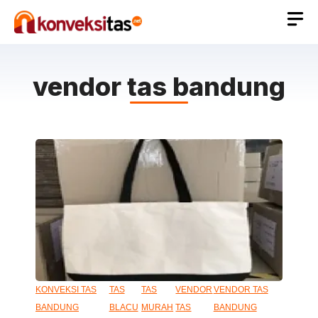
Langsung
ke
isi
vendor tas bandung
KONVEKSI TAS
TAS
TAS
VENDOR
VENDOR TAS
BANDUNG
BLACU
MURAH
TAS
BANDUNG