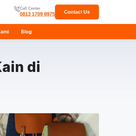
Call Center
Contact Us
0813 1709 8975
Kami
Blog
ain di