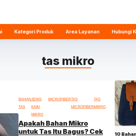
i
Kategori Produk
Area Layanan
Hubungi 
tas mikro
BAHAN
JENIS
MICROFIBER
TAS
TAS
TAS
KAIN
MICROFIBER
MIKRO
MIKRO
Apakah Bahan Mikro
untuk Tas Itu Bagus? Cek
10 Baha