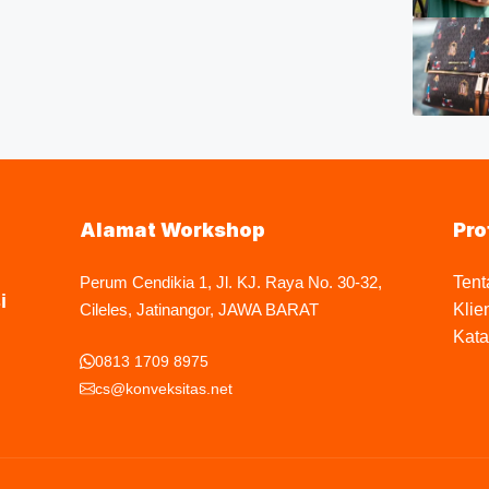
Alamat Workshop
Pro
Perum Cendikia 1, Jl. KJ. Raya No. 30-32,
Tent
i
Cileles, Jatinangor, JAWA BARAT
Klie
Kata
0813 1709 8975
cs@konveksitas.net