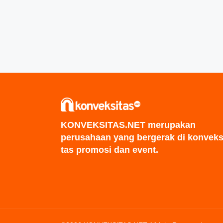
KONVEKSITAS.NET merupakan
perusahaan yang bergerak di konveks
tas promosi dan event.