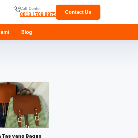
Call Center
Contact Us
0813 1709 8975
Kami
Blog
n Tas yang Bagus