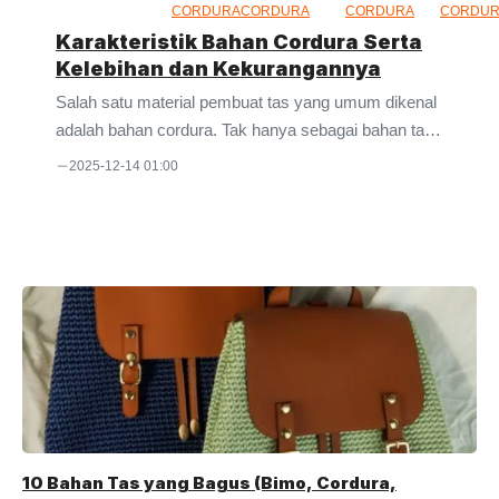
CORDURA
CORDURA
CORDURA
CORDU
Karakteristik Bahan Cordura Serta
Kelebihan dan Kekurangannya
Salah satu material pembuat tas yang umum dikenal
adalah bahan cordura. Tak hanya sebagai bahan tas
ransel untuk aktivitas outdoor, namun beberapa sling
2025-12-14 01:00
bag atau waist bag juga ada yang menggunakan
bahan ini. Tampilan luarnya terkesan premium,
ditambah dengan bahan yang kuat dan waterproof,
membuat bahan cordura banyak dipilih konsumen.
Pengertian Bahan Cordura Bagi yang belum
mengetahui seperti apa bahan cordura, bisa
mencoba mencermati beberapa tas ransel yang
dijual di pasaran. Banyak outlet perlengkapan outdoor
yang menjual tas dengan bahan ...
10 Bahan Tas yang Bagus (Bimo, Cordura,