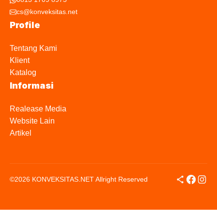
cs@konveksitas.net
Profile
Tentang Kami
Klient
Katalog
Informasi
Realease Media
Website Lain
Artikel
Share Icon
Facebo
Inst
©2026 KONVEKSITAS.NET Allright Reserved