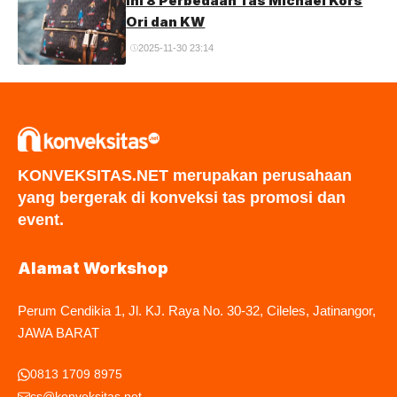
Ini 8 Perbedaan Tas Michael Kors
Ori dan KW
2025-11-30 23:14
KONVEKSITAS.NET merupakan perusahaan
yang bergerak di konveksi tas promosi dan
event.
Alamat Workshop
Perum Cendikia 1, Jl. KJ. Raya No. 30-32, Cileles, Jatinangor,
JAWA BARAT
0813 1709 8975
cs@konveksitas.net