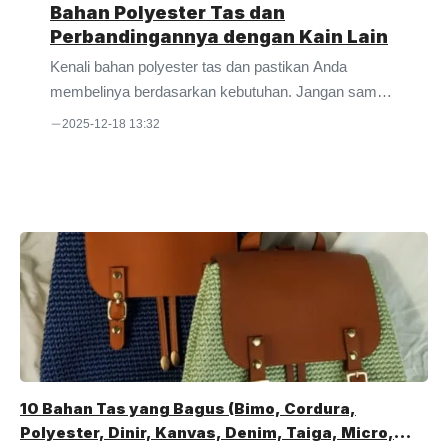
Bahan Polyester Tas dan
Perbandingannya dengan Kain Lain
Kenali bahan polyester tas dan pastikan Anda
membelinya berdasarkan kebutuhan. Jangan sampai
hanya memilihnya karena tergiur harga murah.
2025-12-18 13:32
Polyester merupakan sejenis kain yang sangat
umum dipakai dalam pembuatan produk tekstil. Tidak
hanya tas, kain ini juga digunakan untuk membuat
celana, kemeja, baju, hingga celana dalam. Tak heran
bila Anda akan sangat mudah menemukannya di
pasaran. Selain sebagai bahan utama, poliester juga
bisa dipakai sebagai campuran seperti kain katun
atau semacamnya. Harganya yang terjangkau
menjadi alasan kenapa bahan ini bisa menjadi ...
10 Bahan Tas yang Bagus (Bimo, Cordura,
Polyester, Dinir, Kanvas, Denim, Taiga, Micro,