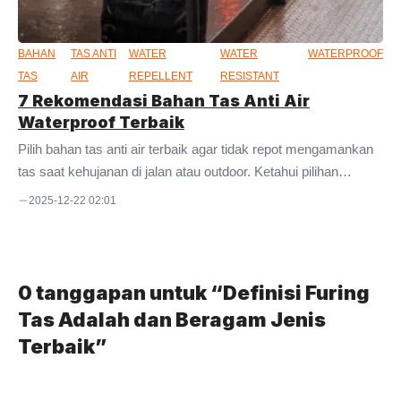
produk ini juga ...
BAHAN
TAS ANTI
WATER
WATER
WATERPROOF
TAS
AIR
REPELLENT
RESISTANT
7 Rekomendasi Bahan Tas Anti Air
Waterproof Terbaik
Pilih bahan tas anti air terbaik agar tidak repot mengamankan
tas saat kehujanan di jalan atau outdoor. Ketahui pilihan
bahannya di sini. Sebagaimana diketahui, ada cukup banyak
2025-12-22 02:01
opsi kain yang diklaim waterproof atau anti air. Sayangnya,
meski diklaim demikian, tidak semua bahannya bisa menahan
air masuk ke dalam tas. Kondisi lainnya, hanya bisa menahan
air sebentar saja. Kemudian, dalam waktu tertentu airnya tetap
0 tanggapan untuk “Definisi Furing
masuk ke serat kain sehingga basah dan menyisakan
Tas Adalah dan Beragam Jenis
kelembapan hingga bau. Maka dari itu, penting untuk
Terbaik”
mendapatkan ...