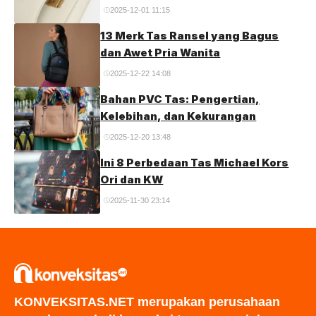
2025-12-01 11:15
13 Merk Tas Ransel yang Bagus
dan Awet Pria Wanita
2025-12-22 14:08
Bahan PVC Tas: Pengertian,
Kelebihan, dan Kekurangan
2025-12-20 13:48
Ini 8 Perbedaan Tas Michael Kors
Ori dan KW
2025-11-30 23:14
KONVEKSITAS.NET merupakan perusahaan