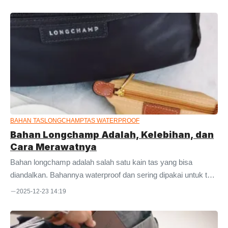
darurat menjadi kebutuhan penting bagi perusahaan, instansi,
maupun fasilitas publik. Konveksitas.net hadir sebagai
konveksi tas emergency kit custom di Bandung yang siap
membantu Anda menyediakan tas siaga darurat berkualitas,
fungsional, dan dapat disesuaikan dengan kebutuhan masing-
masing lembaga. Konveksi Tas Emergency Kit Custom
Profesional di Bandung Sebagai penyedia jasa konveksi tas
berpengalaman, Konveksitas.net melayani pembuatan tas
emergency kit ...
BAHAN TAS
LONGCHAMP
TAS WATERPROOF
Bahan Longchamp Adalah, Kelebihan, dan
Cara Merawatnya
Bahan longchamp adalah salah satu kain tas yang bisa
diandalkan. Bahannya waterproof dan sering dipakai untuk tas
branded. Bagi para pencinta dan kolektor bag, material ini
2025-12-23 14:19
sudah tidak asing. Banyak orang yang memilihnya karena
dikenal memiliki banyak kelebihan. Namun, masih banyak
juga yang awam dengan namanya. Khususnya buat orang