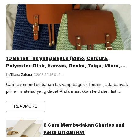
10 Bahan Tas yang Bagus (Bimo, Cordura,
Polyester, Dinir, Kanvas, Denim, Taiga, Micro,
Baby Ripstop, Dolby)
by
Triana Zahara
2025-12-15 01:11
Cari rekomendasi bahan tas yang bagus? Tenang, ada banyak
pilihan material yang dapat Anda masukkan ke dalam list.
Tinggal disesuaikan saja dengan budget, spesifikasi, dan ...
Read more
READMORE
8 Cara Membedakan Charles and
Keith Ori dan KW