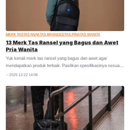
tebal pula kainnya. Untuk mempermudah pemahaman, silakan
bayangkan rambut Anda sendiri. Bayangkan satu helai rambut
terdiri ...
MERK TAS
TAS ANAK
TAS BRANDED
TAS PRIA
TAS WANITA
13 Merk Tas Ransel yang Bagus dan Awet
Pria Wanita
Yuk kenali merk tas ransel yang bagus dan awet agar
mendapatkan produk terbaik. Pastikan spesifikasinya sesuai
kebutuhan agar tidak menyesal di kemudian hari. Ransel
2025-12-22 14:08
tampaknya menjadi salah satu kebutuhan penting buat semua
orang. Pasalnya, jenis tas ini sangat multifungsi. Anda bisa
memasukkan barang dalam jumlah banyak ke dalamnya.
Selain itu, jenis barangnya pun beragam. Tergantung
kebutuhan masing-masing orang. Anda dapat memakainya
untuk membawa laptop dan dokumen. Bisa juga untuk
membawa pakaian dan perlengkapan lainnya. Bila punya bayi,