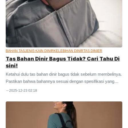
yang tidak terlalu memikirkan bahan saat membeli tas. Jika
Anda ingin tahu lebih banyak tentang material ini, maka silakan
simak ulasan ini sampai akhir. Kami akan membahasnya
dalam artikel ini. Bahan ...
BAHAN TAS
JENIS KAIN DINIR
KELEBIHAN DINIR
TAS DINIER
Tas Bahan Dinir Bagus Tidak? Cari Tahu Di
sini!
Ketahui dulu tas bahan dinir bagus tidak sebelum membelinya.
Pastikan bahwa bahannya sesuai dengan spesifikasi yang
Anda butuhkan. Dinir pada dasarnya adalah istilah yang
2025-12-23 02:18
digunakan untuk mengukur tingkat ketebalan serat dalam
benang. Benang inilah yang nantinya akan disatukan hingga
membentuk kain. Selain itu, dinier juga mengacu pada isian
serat. Jumlah isian serat dalam benang tersebut menentukan
kualitas kainnya. Nah, semakin tinggi angka dinirnya, semakin